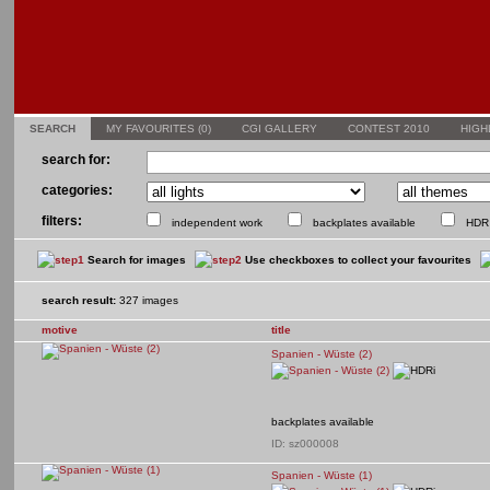
SEARCH
MY FAVOURITES (
0
)
CGI GALLERY
CONTEST 2010
HIGH
search for:
categories:
filters:
independent work
backplates available
HDR 
Search for images
Use checkboxes to collect your favourites
search result:
327 images
motive
title
Spanien - Wüste (2)
backplates available
ID: sz000008
Spanien - Wüste (1)