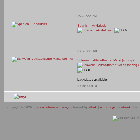
ID: sz000134
Spanien - Andalusien
ID: sz000168
Schwerin - Altstädtischer Markt (sonnig)
backplates available
ID: sz000010
FAQ
copyright © 2026 by
steinzeit-mediendesign
| hosted by
all-inkl
|
admin login
|
network
| Find